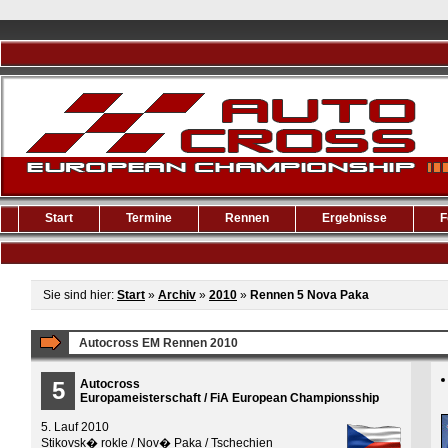
Start
Termine
Rennen
Ergebnisse
F
Sie sind hier:
Start
»
Archiv
»
2010
»
Rennen 5 Nova Paka
Autocross EM Rennen 2010
5
Autocross
Europameisterschaft / FiA European Championsship
5. Lauf 2010
Stikovsk� rokle / Nov� Paka / Tschechien