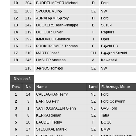
10
204
BUDDELMEYER Michael
D
Ford
11
205
SVOBODA Jir�
CZ
VW
12
212
ABRAH�M K�roly
H
Ford
13
242
DUCKERS Jean-Philippe
B
Suzuki
14
219
DUFOUR Oliver
F
Raptors
15
292
IMMOVILLI Gianluca
I
Opel
16
227
PROKOPOWICZ Thomas
C
B�chl EB
17
210
MARTY Josef
CH
L��nd Suzuki
18
246
HASLER Andreas
A
Kawasaki
218
J�NOS Tom�s
CZ
VW
Division 3
Pos.
Nr.
Name
Land
Fahrzeug / Motor
1
14
CALLAGHAN Terry
NL
Ford
2
3
BARTOS Petr
CZ
Ford Cosworth
3
1
VAN ROSMALEN Glenn
NL
GVS Ford
4
8
KERKA Roman
CZ
Tatra
5
10
BAUDET Teddy
F
BG 16
6
17
STLOUKAL Marek
CZ
BMW