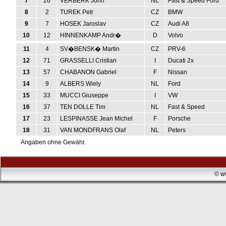
7
26
VERBERK John
NL
Fast & Speed Ford
8
2
TUREK Petr
CZ
BMW
9
7
HOSEK Jaroslav
CZ
Audi A8
10
12
HINNENKAMP Andr�
D
Volvo
11
4
SV�BENSK� Martin
CZ
PRV-6
12
71
GRASSELLI Cristian
I
Ducati 2x
13
57
CHABANON Gabriel
F
Nissan
14
9
ALBERS Wiely
NL
Ford
15
33
MUCCI Giuseppe
I
VW
16
37
TEN DOLLE Tim
NL
Fast & Speed
17
23
LESPINASSE Jean Michel
F
Porsche
18
31
VAN MONDFRANS Olaf
NL
Peters
Angaben ohne Gewähr.
© w