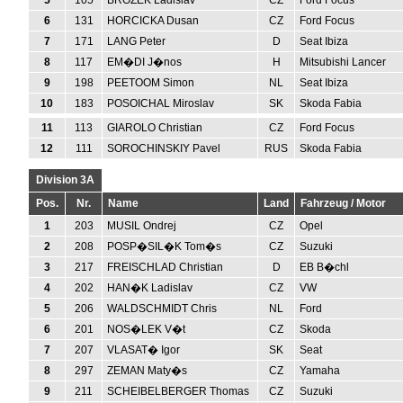
5
105
BROZEK Ladislav
CZ
Ford Focus
6
131
HORCICKA Dusan
CZ
Ford Focus
7
171
LANG Peter
D
Seat Ibiza
8
117
EM�DI J�nos
H
Mitsubishi Lancer
9
198
PEETOOM Simon
NL
Seat Ibiza
10
183
POSOICHAL Miroslav
SK
Skoda Fabia
11
113
GIAROLO Christian
CZ
Ford Focus
12
111
SOROCHINSKIY Pavel
RUS
Skoda Fabia
Division 3A
Pos.
Nr.
Name
Land
Fahrzeug / Motor
1
203
MUSIL Ondrej
CZ
Opel
2
208
POSP�SIL�K Tom�s
CZ
Suzuki
3
217
FREISCHLAD Christian
D
EB B�chl
4
202
HAN�K Ladislav
CZ
VW
5
206
WALDSCHMIDT Chris
NL
Ford
6
201
NOS�LEK V�t
CZ
Skoda
7
207
VLASAT� Igor
SK
Seat
8
297
ZEMAN Maty�s
CZ
Yamaha
9
211
SCHEIBELBERGER Thomas
CZ
Suzuki