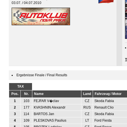
03.07. / 04.07.2010
Ergebnisse Finale / Final Results
TAX
Pos.
Nr.
Name
Land
Fahrzeug / Motor
1
103
FEJFAR V�clav
CZ
Skoda Fabia
2
177
KVASHNIN Alexandr
RUS
Renault Clio
3
114
BARTOS Jan
CZ
Skoda Fabia
4
109
PLESKOVAS Paulius
LT
Ford Fiesta