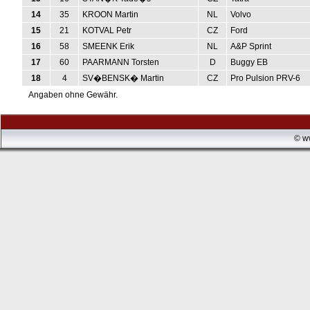
14
35
KROON Martin
NL
Volvo
15
21
KOTVAL Petr
CZ
Ford
16
58
SMEENK Erik
NL
A&P Sprint
17
60
PAARMANN Torsten
D
Buggy EB
18
4
SV�BENSK� Martin
CZ
Pro Pulsion PRV-6
Angaben ohne Gewähr.
© w