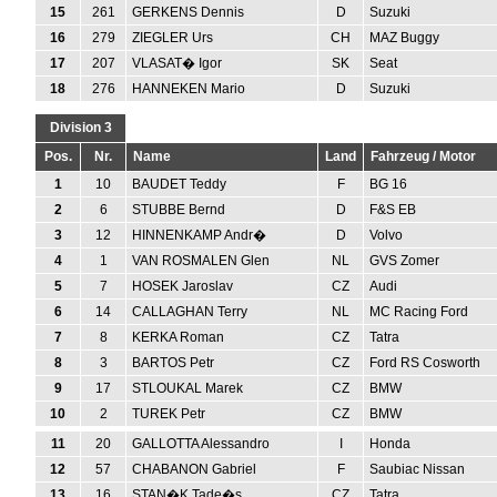
15
261
GERKENS Dennis
D
Suzuki
16
279
ZIEGLER Urs
CH
MAZ Buggy
17
207
VLASAT� Igor
SK
Seat
18
276
HANNEKEN Mario
D
Suzuki
Division 3
Pos.
Nr.
Name
Land
Fahrzeug / Motor
1
10
BAUDET Teddy
F
BG 16
2
6
STUBBE Bernd
D
F&S EB
3
12
HINNENKAMP Andr�
D
Volvo
4
1
VAN ROSMALEN Glen
NL
GVS Zomer
5
7
HOSEK Jaroslav
CZ
Audi
6
14
CALLAGHAN Terry
NL
MC Racing Ford
7
8
KERKA Roman
CZ
Tatra
8
3
BARTOS Petr
CZ
Ford RS Cosworth
9
17
STLOUKAL Marek
CZ
BMW
10
2
TUREK Petr
CZ
BMW
11
20
GALLOTTA Alessandro
I
Honda
12
57
CHABANON Gabriel
F
Saubiac Nissan
13
16
STAN�K Tade�s
CZ
Tatra