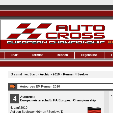
Start
Termine
Rennen
Ergebnisse
F
Sie sind hier:
Start
»
Archiv
»
2010
»
Rennen 4 Seelow
Autocross EM Rennen 2010
4
Autocross
Europameisterschaft / FiA European Championsship
4. Lauf 2010
Auf den Seelower H�hen / Seelow / D