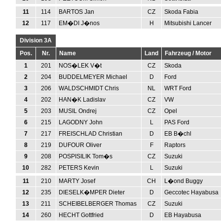
11
114
BARTOS Jan
CZ
Skoda Fabia
12
117
EM�DI J�nos
H
Mitsubishi Lancer
Division 3A
Pos.
Nr.
Name
Land
Fahrzeug / Motor
1
201
NOS�LEK V�t
CZ
Skoda
2
204
BUDDELMEYER Michael
D
Ford
3
206
WALDSCHMIDT Chris
NL
WRT Ford
4
202
HAN�K Ladislav
CZ
VW
5
203
MUSIL Ondrej
CZ
Opel
6
215
LAGODNY John
L
PAS Ford
7
217
FREISCHLAD Christian
D
EB B�chl
8
219
DUFOUR Oliver
F
Raptors
9
208
POSPISILIK Tom�s
CZ
Suzuki
10
282
PETERS Kevin
L
Suzuki
11
210
MARTY Josef
CH
L�ond Buggy
12
235
DIESELK�MPER Dieter
D
Geccotec Hayabusa
13
211
SCHEIBELBERGER Thomas
CZ
Suzuki
14
260
HECHT Gottfried
D
EB Hayabusa