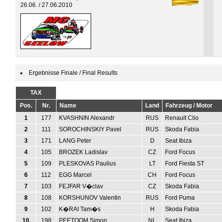
26.06. / 27.06.2010
Ergebnisse Finale / Final Results
TAX
Pos.
Nr.
Name
Land
Fahrzeug / Motor
1
177
KVASHNIN Alexandr
RUS
Renault Clio
2
111
SOROCHINSKIY Pavel
RUS
Skoda Fabia
3
171
LANG Peter
D
Seat Ibiza
4
105
BROZEK Ladislav
CZ
Ford Focus
5
109
PLESKOVAS Paulius
LT
Ford Fiesta ST
6
112
EGG Marcel
CH
Ford Focus
7
103
FEJFAR V�clav
CZ
Skoda Fabia
8
108
KORSHUNOV Valentin
RUS
Ford Puma
9
102
K�RAI Tam�s
H
Skoda Fabia
10
198
PEETOOM Simon
NL
Seat Ibiza