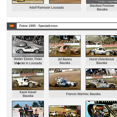
Manfred Pommer
Adolf Ramoser Lousada
Bauska
Fotos 1995 - Spezialcross
Walter Ebeler, Peter
Jirí Bartos
Horst Uhlenbrock
Bauska
Bauska
M�cke in Lousada
Karel Havel
Francis Warnier, Bauska
Bauska