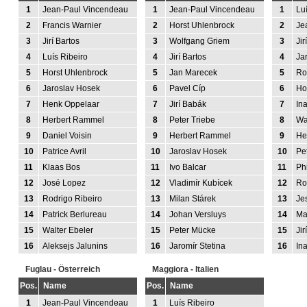
1
Jean-Paul Vincendeau
1
Jean-Paul Vincendeau
1
Lu
2
Francis Warnier
2
Horst Uhlenbrock
2
Je
3
Jirí Bartos
3
Wolfgang Griem
3
Jir
4
Luís Ribeiro
4
Jirí Bartos
4
Ja
5
Horst Uhlenbrock
5
Jan Marecek
5
Ro
6
Jaroslav Hosek
6
Pavel Cíp
6
Ho
7
Henk Oppelaar
7
Jirí Babák
7
Ina
8
Herbert Rammel
8
Peter Triebe
8
Wa
9
Daniel Voisin
9
Herbert Rammel
9
He
10
Patrice Avril
10
Jaroslav Hosek
10
Pe
11
Klaas Bos
11
Ivo Balcar
11
Phi
12
José Lopez
12
Vladimír Kubícek
12
Ro
13
Rodrigo Ribeiro
13
Milan Stárek
13
Je
14
Patrick Berlureau
14
Johan Versluys
14
Ma
15
Walter Ebeler
15
Peter Mücke
15
Ji
16
Aleksejs Jalunins
16
Jaromír Stetina
16
In
Fuglau - Österreich
Maggiora - Italien
Pos.
Name
Pos.
Name
1
Jean-Paul Vincendeau
1
Luís Ribeiro