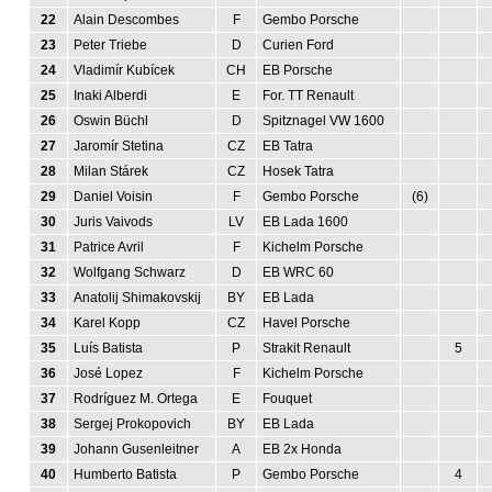
22
Alain Descombes
F
Gembo Porsche
23
Peter Triebe
D
Curien Ford
24
Vladimír Kubícek
CH
EB Porsche
25
Inaki Alberdi
E
For. TT Renault
26
Oswin Büchl
D
Spitznagel VW 1600
27
Jaromír Stetina
CZ
EB Tatra
28
Milan Stárek
CZ
Hosek Tatra
29
Daniel Voisin
F
Gembo Porsche
(6)
30
Juris Vaivods
LV
EB Lada 1600
31
Patrice Avril
F
Kichelm Porsche
32
Wolfgang Schwarz
D
EB WRC 60
33
Anatolij Shimakovskij
BY
EB Lada
34
Karel Kopp
CZ
Havel Porsche
35
Luís Batista
P
Strakit Renault
5
36
José Lopez
F
Kichelm Porsche
37
Rodríguez M. Ortega
E
Fouquet
38
Sergej Prokopovich
BY
EB Lada
39
Johann Gusenleitner
A
EB 2x Honda
40
Humberto Batista
P
Gembo Porsche
4