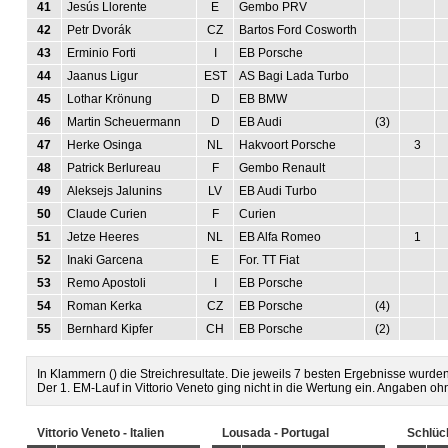
41
Jesús Llorente
E
Gembo PRV
42
Petr Dvorák
CZ
Bartos Ford Cosworth
43
Erminio Forti
I
EB Porsche
44
Jaanus Ligur
EST
AS Bagi Lada Turbo
45
Lothar Krönung
D
EB BMW
46
Martin Scheuermann
D
EB Audi
(3)
47
Herke Osinga
NL
Hakvoort Porsche
3
48
Patrick Berlureau
F
Gembo Renault
49
Aleksejs Jalunins
LV
EB Audi Turbo
50
Claude Curien
F
Curien
51
Jetze Heeres
NL
EB Alfa Romeo
1
52
Inaki Garcena
E
For. TT Fiat
53
Remo Apostoli
I
EB Porsche
54
Roman Kerka
CZ
EB Porsche
(4)
55
Bernhard Kipfer
CH
EB Porsche
(2)
In Klammern () die Streichresultate. Die jeweils 7 besten Ergebnisse wurde
Der 1. EM-Lauf in Vittorio Veneto ging nicht in die Wertung ein. Angaben o
Vittorio Veneto - Italien
Lousada - Portugal
Schlüc