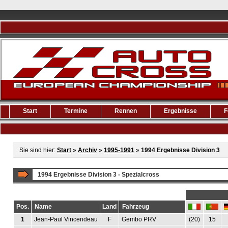
Start
Termine
Rennen
Ergebnisse
F
Sie sind hier:
Start
»
Archiv
»
1995-1991
»
1994 Ergebnisse Division 3
1994 Ergebnisse Division 3 - Spezialcross
Pos.
Name
Land
Fahrzeug
1
Jean-Paul Vincendeau
F
Gembo PRV
(20)
15