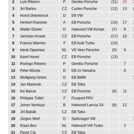
2
Luís Ribeiro
P
Gembo Porsche
(11)
20
3
Jirí Bartos
CZ
Curien Porsche
(12)
13
4
Horst Uhlenbrock
D
EB VW
5
Herbert Rammel
A
EB Porsche
(15)
17
6
Walter Ebeler
D
Hakvoort VW Kompr.
(7)
8
7
Jaroslav Hosek
CZ
EB Porsche
(17)
10
8
Francis Warnier
F
EB Audi Turbo
(10)
9
Henk Oppelaar
NL
VD Veer Porsche
(5)
9
10
Karel Havel
CZ
EB Porsche
(13)
11
Rodrigo Ribeiro
P
Gembo Porsche
7
12
Peter Mücke
D
EB 2x Yamaha
6
13
Wolfgang Griem
D
EB BMW
14
Jan Marecek
CZ
EB Tatra
15
Ivo Balcar
CZ
EB Porsche
(9)
11
16
Philippe Tullet
F
Fouquet PRV
17
Johan Versluys
B
Hakvoort Lancia S4
(8)
12
18
Jirí Babák
CZ
EB Tatra
19
Jürgen Wolf
D
Spitznagel VW
20
Klaas Bos
NL
Hakvoort VW Turbo
2
21
Pavel Cíp
CZ
EB Tatra