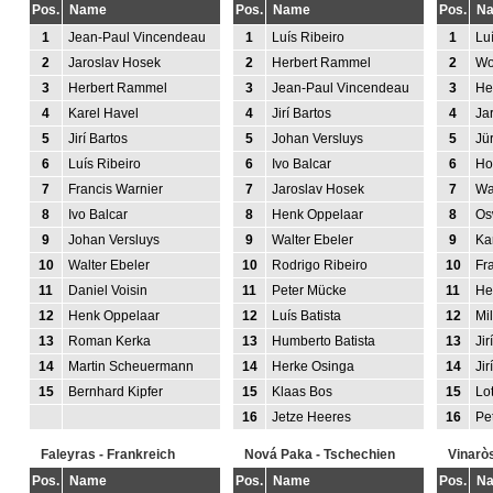
Pos.
Name
Pos.
Name
Pos.
N
1
Jean-Paul Vincendeau
1
Luís Ribeiro
1
Lu
2
Jaroslav Hosek
2
Herbert Rammel
2
Wo
3
Herbert Rammel
3
Jean-Paul Vincendeau
3
He
4
Karel Havel
4
Jirí Bartos
4
Ja
5
Jirí Bartos
5
Johan Versluys
5
Jü
6
Luís Ribeiro
6
Ivo Balcar
6
Ho
7
Francis Warnier
7
Jaroslav Hosek
7
Wa
8
Ivo Balcar
8
Henk Oppelaar
8
Os
9
Johan Versluys
9
Walter Ebeler
9
Ka
10
Walter Ebeler
10
Rodrigo Ribeiro
10
Fr
11
Daniel Voisin
11
Peter Mücke
11
He
12
Henk Oppelaar
12
Luís Batista
12
Mi
13
Roman Kerka
13
Humberto Batista
13
Jir
14
Martin Scheuermann
14
Herke Osinga
14
Ji
15
Bernhard Kipfer
15
Klaas Bos
15
Lo
16
Jetze Heeres
16
Pe
Faleyras - Frankreich
Nová Paka - Tschechien
Vinarò
Pos.
Name
Pos.
Name
Pos.
N