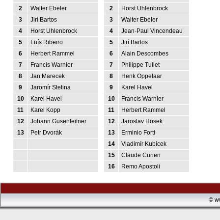
2
Walter Ebeler
2
Horst Uhlenbrock
3
Jirí Bartos
3
Walter Ebeler
4
Horst Uhlenbrock
4
Jean-Paul Vincendeau
5
Luís Ribeiro
5
Jirí Bartos
6
Herbert Rammel
6
Alain Descombes
7
Francis Warnier
7
Philippe Tullet
8
Jan Marecek
8
Henk Oppelaar
9
Jaromír Stetina
9
Karel Havel
10
Karel Havel
10
Francis Warnier
11
Karel Kopp
11
Herbert Rammel
12
Johann Gusenleitner
12
Jaroslav Hosek
13
Petr Dvorák
13
Erminio Forti
14
Vladimír Kubícek
15
Claude Curien
16
Remo Apostoli
© w