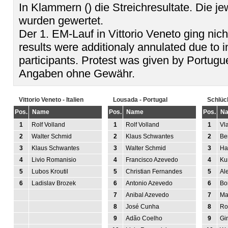
In Klammern () die Streichresultate. Die j
wurden gewertet.
Der 1. EM-Lauf in Vittorio Veneto ging nich
results were additionaly annulated due to i
participants. Protest was given by Portugu
Angaben ohne Gewähr.
Vittorio Veneto - Italien
Lousada - Portugal
Schlüc
Pos.
Name
Pos.
Name
Pos.
N
1
Rolf Volland
1
Rolf Volland
1
Vl
2
Walter Schmid
2
Klaus Schwantes
2
Be
3
Klaus Schwantes
3
Walter Schmid
3
Ha
4
Livio Romanisio
4
Francisco Azevedo
4
Ku
5
Lubos Kroutil
5
Christian Fernandes
5
Al
6
Ladislav Brozek
6
Antonio Azevedo
6
Bor
7
Anibal Azevedo
7
Ma
8
José Cunha
8
Ro
9
Adão Coelho
9
Gi