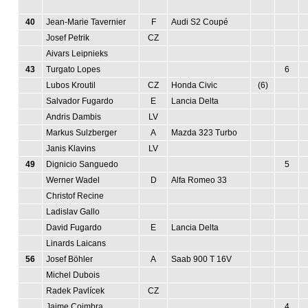
40
Jean-Marie Tavernier
F
Audi S2 Coupé
Josef Petrik
CZ
Aivars Leipnieks
43
Turgato Lopes
6
Lubos Kroutil
CZ
Honda Civic
(6)
Salvador Fugardo
E
Lancia Delta
Andris Dambis
LV
Markus Sulzberger
A
Mazda 323 Turbo
Janis Klavins
LV
49
Dignicio Sanguedo
5
Werner Wadel
D
Alfa Romeo 33
Christof Recine
Ladislav Gallo
David Fugardo
E
Lancia Delta
Linards Laicans
56
Josef Böhler
A
Saab 900 T 16V
Michel Dubois
Radek Pavlícek
CZ
Jaime Coimbra
4