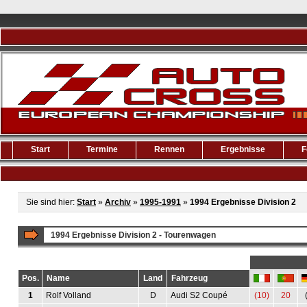
Start
Termine
Rennen
Ergebnisse
F
Sie sind hier:
Start
»
Archiv
»
1995-1991
»
1994 Ergebnisse Division 2
1994 Ergebnisse Division 2 - Tourenwagen
Pos.
Name
Land
Fahrzeug
1
Rolf Volland
D
Audi S2 Coupé
(10)
20