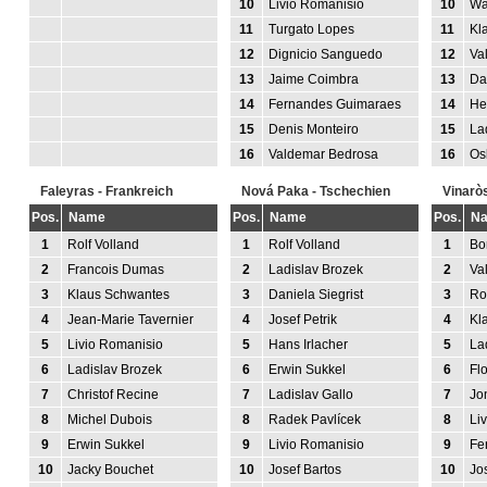
10
Livio Romanisio
10
Wa
11
Turgato Lopes
11
Kl
12
Dignicio Sanguedo
12
Val
13
Jaime Coimbra
13
Da
14
Fernandes Guimaraes
14
He
15
Denis Monteiro
15
La
16
Valdemar Bedrosa
16
Os
Faleyras - Frankreich
Nová Paka - Tschechien
Vinarò
Pos.
Name
Pos.
Name
Pos.
N
1
Rolf Volland
1
Rolf Volland
1
Bor
2
Francois Dumas
2
Ladislav Brozek
2
Val
3
Klaus Schwantes
3
Daniela Siegrist
3
Ro
4
Jean-Marie Tavernier
4
Josef Petrik
4
Kl
5
Livio Romanisio
5
Hans Irlacher
5
La
6
Ladislav Brozek
6
Erwin Sukkel
6
Fl
7
Christof Recine
7
Ladislav Gallo
7
Jo
8
Michel Dubois
8
Radek Pavlícek
8
Li
9
Erwin Sukkel
9
Livio Romanisio
9
Fe
10
Jacky Bouchet
10
Josef Bartos
10
Jo