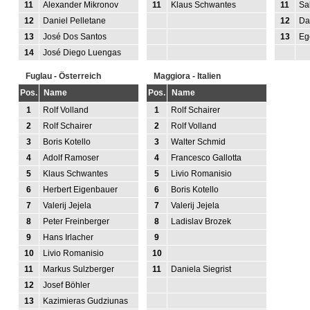
11
Alexander Mikronov
11
Klaus Schwantes
11
Sa
12
Daniel Pelletane
12
Da
13
José Dos Santos
13
Eg
14
José Diego Luengas
Fuglau - Österreich
Maggiora - Italien
Pos.
Name
Pos.
Name
1
Rolf Volland
1
Rolf Schairer
2
Rolf Schairer
2
Rolf Volland
3
Boris Kotello
3
Walter Schmid
4
Adolf Ramoser
4
Francesco Gallotta
5
Klaus Schwantes
5
Livio Romanisio
6
Herbert Eigenbauer
6
Boris Kotello
7
Valerij Jejela
7
Valerij Jejela
8
Peter Freinberger
8
Ladislav Brozek
9
Hans Irlacher
9
10
Livio Romanisio
10
11
Markus Sulzberger
11
Daniela Siegrist
12
Josef Böhler
13
Kazimieras Gudziunas