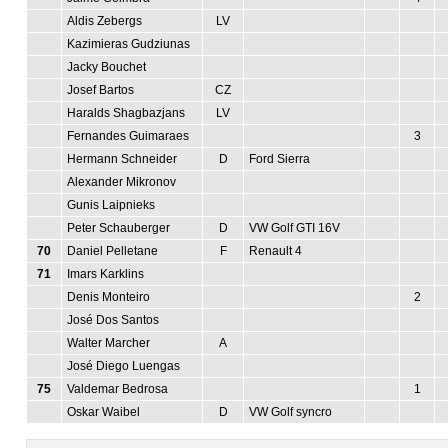
Aldis Zebergs
LV
Kazimieras Gudziunas
Jacky Bouchet
Josef Bartos
CZ
Haralds Shagbazjans
LV
Fernandes Guimaraes
3
Hermann Schneider
D
Ford Sierra
Alexander Mikronov
Gunis Laipnieks
Peter Schauberger
D
VW Golf GTI 16V
70
Daniel Pelletane
F
Renault 4
71
Imars Karklins
Denis Monteiro
2
José Dos Santos
Walter Marcher
A
José Diego Luengas
75
Valdemar Bedrosa
1
Oskar Waibel
D
VW Golf syncro