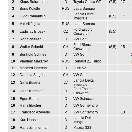
2
Klaus Schwantes
D
Toyota Celica GT
(7,5)
17
3
Boris Kotello
RUS
Lada Samara
Lancia Delta
4
Livio Romanisio
I
(6,5)
7
Integrale
5
Valerij Jejela
RUS
Lada Samara
Ford Escort
6
Ladislav Brozek
CZ
(5,5)
Cosworth
7
Rolf Schairer
D
VW Golf
Ford Sierra
8
Walter Schmid
CH
(8,5)
15
Cosworth
9
Berthold Schnee
D
VW Golf
10
Vladimir Makarov
RUS
Renault 21 Turbo
11
Manfred Pommer
D
Audi S2
12
Daniela Siegrist
CH
VW Golf
Lancia Delta
13
Gints Bujans
LV
Integrale
Ford Escort
14
Hans Kirchhof
D
Cosworth
15
Egon Behm
D
VW Scirocco
16
Hans Irlacher
D
VW Golf syncro
17
Francisco Azevedo
P
VW Golf syncro
13
Lancia Delta
18
Kurt Haase
D
Integrale
19
Harry Zimmermann
D
Mazda 323