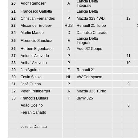
Lancia Delta
20
Adolf Ramoser
A
Integrale
21
Francesco Gallotta
I
Lancia Delta
22
Christian Fernandes
P
Mazda 323 4WD
12
23
Alexander Erofeev
RUS
Renault 21 Turbo
24
Martin Mandel
D
Daihatsu Charade
Lancia Delta
25
Florencio Sanchez
E
Integrale
26
Herbert Eigenbauer
A
Audi S2 Coupé
27
Antonio Azevedo
P
11
28
Anibal Azevedo
P
10
29
Jon Aguirre
E
Renault 21
30
Erwin Sukkel
NL
VW Golf syncro
31
José Cunha
P
9
32
Peter Freinberger
A
Mazda 323 Turbo
33
Francois Dumas
F
BMW 325
Adão Coelho
8
Ferran Cañado
José L. Dalmau