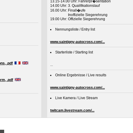
13.15-14.00 Uhr: Fahrerpr�sentation
14.00 Uhr: 3. Qualifikationslauf
16.00 Uhr: Finall�ufe
Inoffizielle Siegerehrung
19.00 Uhr: Offizielle Siegerehrung
Nennungsliste / Entry list
www.saintigny-autocross.com/...
Starterliste / Starting list
ns, .pdf
...
Online Ergebnisse / Live results
rm, .pdf
www.saintigny-autocross.com/...
Live Kamera / Live Stream
twitcam.livestream.com/...