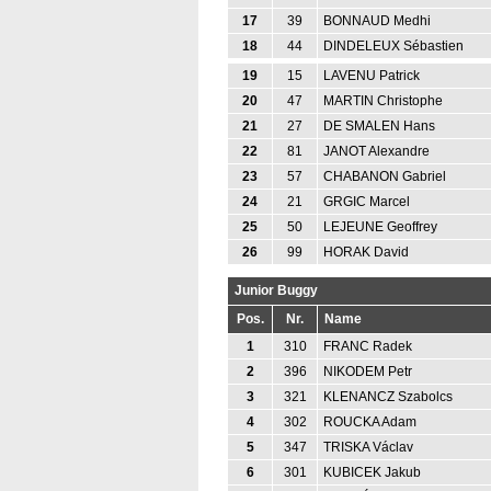
17
39
BONNAUD Medhi
18
44
DINDELEUX Sébastien
19
15
LAVENU Patrick
20
47
MARTIN Christophe
21
27
DE SMALEN Hans
22
81
JANOT Alexandre
23
57
CHABANON Gabriel
24
21
GRGIC Marcel
25
50
LEJEUNE Geoffrey
26
99
HORAK David
Junior Buggy
Pos.
Nr.
Name
1
310
FRANC Radek
2
396
NIKODEM Petr
3
321
KLENANCZ Szabolcs
4
302
ROUCKA Adam
5
347
TRISKA Václav
6
301
KUBICEK Jakub