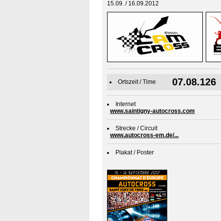
15.09. / 16.09.2012
07.08.126
Ortszeit / Time
Internet
www.saintigny-autocross.com
Strecke / Circuit
www.autocross-em.de/...
Plakat / Poster