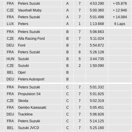
FRA
Peters Suzuki
A
7
4:53.290
+ 05.876
CZE
Vauxhall Muby
A
7
5:00.360
+ 12.946
FRA
Peters Suzuki
A
7
5:01.498
+ 14.084
LUX
Peters
A
1
1:13.668
6 Laps
FRA
Peters Suzuki
B
7
5:06.663
CZE
Alfa Racing Ford
B
7
5:11.024
DEU
Ford
B
7
5:54.872
FRA
Peters Suzuki
B
6
5:26.128
HUN
Suzuki
B
5
3:44.735
CZE
Suzuki
B
2
1:50.090
BEL
Opel
B
DEU
Peters Autosport
B
FRA
Peters Suzuki
C
7
5:01.332
FRA
Propulsion S4
C
7
5:01.825
CZE
Skoda
C
7
5:02.319
FRA
Gembo Kawasaki
C
7
5:05.451
DEU
Trackline
C
7
5:06.826
FRA
Peters Suzuki
C
7
5:14.125
BEL
Suzuki JVCD
C
7
5:25.160