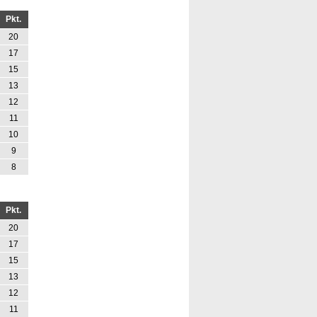
Pkt.
20
17
15
13
12
11
10
9
8
Pkt.
20
17
15
13
12
11