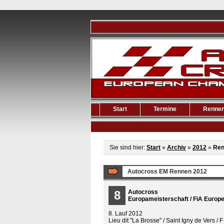
Start
Termine
Renne
Sie sind hier:
Start
»
Archiv
»
2012
»
Ren
Autocross EM Rennen 2012
8
Autocross
Europameisterschaft / FiA Euro
8. Lauf 2012
Lieu dit "La Brosse" / Saint Igny de Vers / F