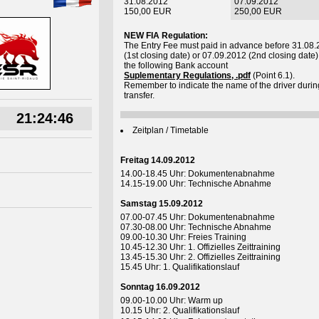
31.08.2012
07.09.2012
150,00 EUR
250,00 EUR
NEW FIA Regulation:
The Entry Fee must paid in advance before 31.08
(1st closing date) or 07.09.2012 (2nd closing date)
the following Bank account
Suplementary Regulations, .pdf
(Point 6.1).
Remember to indicate the name of the driver durin
transfer.
21:24:47
Zeitplan / Timetable
Freitag 14.09.2012
14.00-18.45 Uhr: Dokumentenabnahme
14.15-19.00 Uhr: Technische Abnahme
Samstag 15.09.2012
07.00-07.45 Uhr: Dokumentenabnahme
07.30-08.00 Uhr: Technische Abnahme
09.00-10.30 Uhr: Freies Training
10.45-12.30 Uhr: 1. Offizielles Zeittraining
13.45-15.30 Uhr: 2. Offizielles Zeittraining
15.45 Uhr: 1. Qualifikationslauf
Sonntag 16.09.2012
09.00-10.00 Uhr: Warm up
10.15 Uhr: 2. Qualifikationslauf