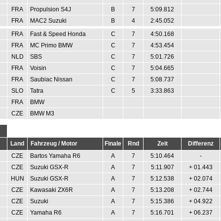
FRA
Propulsion S4J
B
7
5:09.812
FRA
MAC2 Suzuki
B
4
2:45.052
FRA
Fast & Speed Honda
C
7
4:50.168
FRA
MC Primo BMW
C
7
4:53.454
NLD
SBS
C
7
5:01.726
FRA
Voisin
C
7
5:04.665
FRA
Saubiac Nissan
C
7
5:08.737
SLO
Tatra
C
5
3:33.863
FRA
BMW
CZE
BMW M3
Land
Fahrzeug / Motor
Finale
Rnd
Zeit
Differenz
CZE
Bartos Yamaha R6
A
7
5:10.464
-
CZE
Suzuki GSX-R
A
7
5:11.907
+ 01.443
HUN
Suzuki GSX-R
A
7
5:12.538
+ 02.074
CZE
Kawasaki ZX6R
A
7
5:13.208
+ 02.744
CZE
Suzuki
A
7
5:15.386
+ 04.922
CZE
Yamaha R6
A
7
5:16.701
+ 06.237