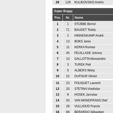
26
129
KULIKOVSKIS Andris
Super Buggy
Pos.
Nr.
Name
1
1
STUBBE Bernd
2
71
BAUDET Teddy
3
2
HINNENKAMP André
4
13
BOKS Janis
5
11
KERKA Roman
6
45
FEUILLADE Johnny
7
10
GALLOTTA Alessandro
8
3
TUREK Petr
9
5
ALBERS Wiely
10
22
DUFOUR Olivier
11
23
FOUQUET Laurent
12
20
STETINA Vladislav
13
8
HOSEK Jaroslav
14
43
VAN MONDFRANS Olaf
15
28
VULLIOUD Franck
16
89
BERARDO Sébastien