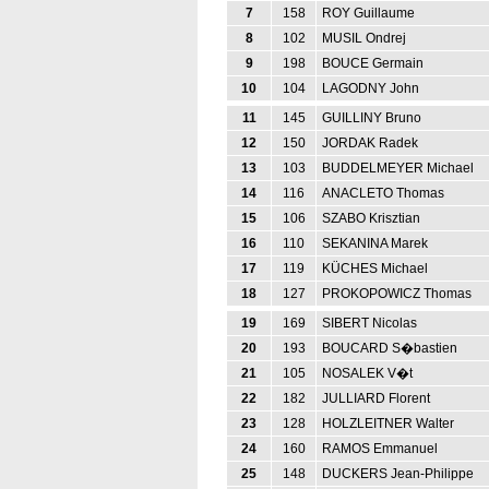
7
158
ROY Guillaume
8
102
MUSIL Ondrej
9
198
BOUCE Germain
10
104
LAGODNY John
11
145
GUILLINY Bruno
12
150
JORDAK Radek
13
103
BUDDELMEYER Michael
14
116
ANACLETO Thomas
15
106
SZABO Krisztian
16
110
SEKANINA Marek
17
119
KÜCHES Michael
18
127
PROKOPOWICZ Thomas
19
169
SIBERT Nicolas
20
193
BOUCARD S�bastien
21
105
NOSALEK V�t
22
182
JULLIARD Florent
23
128
HOLZLEITNER Walter
24
160
RAMOS Emmanuel
25
148
DUCKERS Jean-Philippe