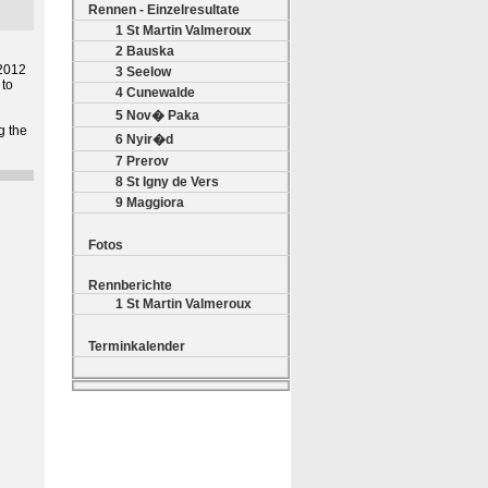
Rennen - Einzelresultate
1 St Martin Valmeroux
2 Bauska
.2012
3 Seelow
 to
4 Cunewalde
5 Nov� Paka
g the
6 Nyir�d
7 Prerov
8 St Igny de Vers
9 Maggiora
Fotos
Rennberichte
1 St Martin Valmeroux
Terminkalender