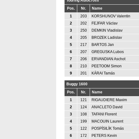
Touring Autocross
Pos.
Nr.
Name
1
203
KORSHUNOV Valentin
2
202
FEJFAR Václav
3
250
DEMKIN Vladislav
4
205
BROZEK Ladislav
5
217
BARTOS Jan
6
207
GREGUSKA Lubos
7
206
ERVANDIAN Aschot
8
210
PEETOOM Simon
9
201
KÁRAI Tamás
Buggy 1600
Pos.
Nr.
Name
1
121
RIGAUDIERE Maxim
2
124
ANACLETO David
3
108
TAFANI Florent
4
199
MACOUIN Laurent
5
122
POSPÍSILÍK Tomás
6
172
PETERS Kevin