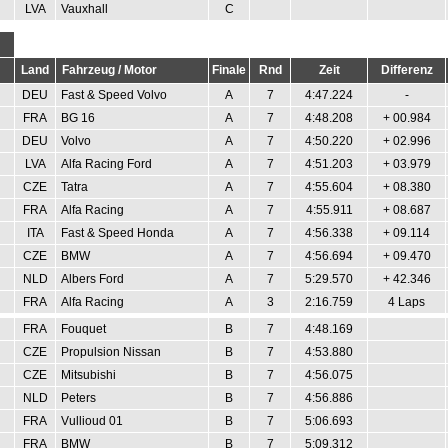
LVA
Vauxhall
C
Land
Fahrzeug / Motor
Finale
Rnd
Zeit
Differenz
DEU
Fast & Speed Volvo
A
7
4:47.224
-
FRA
BG 16
A
7
4:48.208
+ 00.984
DEU
Volvo
A
7
4:50.220
+ 02.996
LVA
Alfa Racing Ford
A
7
4:51.203
+ 03.979
CZE
Tatra
A
7
4:55.604
+ 08.380
FRA
Alfa Racing
A
7
4:55.911
+ 08.687
ITA
Fast & Speed Honda
A
7
4:56.338
+ 09.114
CZE
BMW
A
7
4:56.694
+ 09.470
NLD
Albers Ford
A
7
5:29.570
+ 42.346
FRA
Alfa Racing
A
3
2:16.759
4 Laps
FRA
Fouquet
B
7
4:48.169
CZE
Propulsion Nissan
B
7
4:53.880
CZE
Mitsubishi
B
7
4:56.075
NLD
Peters
B
7
4:56.886
FRA
Vullioud 01
B
7
5:06.693
FRA
BMW
B
7
5:09.312