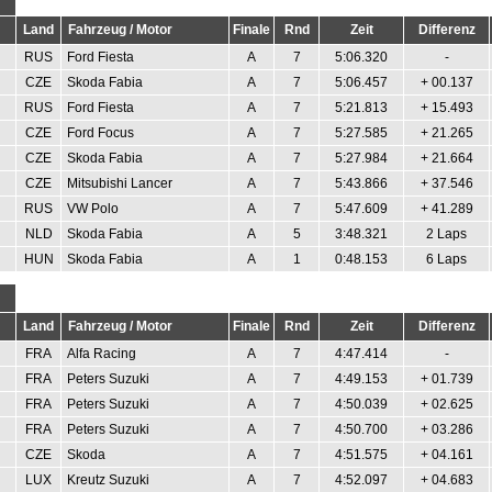
Land
Fahrzeug / Motor
Finale
Rnd
Zeit
Differenz
RUS
Ford Fiesta
A
7
5:06.320
-
CZE
Skoda Fabia
A
7
5:06.457
+ 00.137
RUS
Ford Fiesta
A
7
5:21.813
+ 15.493
CZE
Ford Focus
A
7
5:27.585
+ 21.265
CZE
Skoda Fabia
A
7
5:27.984
+ 21.664
CZE
Mitsubishi Lancer
A
7
5:43.866
+ 37.546
RUS
VW Polo
A
7
5:47.609
+ 41.289
NLD
Skoda Fabia
A
5
3:48.321
2 Laps
HUN
Skoda Fabia
A
1
0:48.153
6 Laps
Land
Fahrzeug / Motor
Finale
Rnd
Zeit
Differenz
FRA
Alfa Racing
A
7
4:47.414
-
FRA
Peters Suzuki
A
7
4:49.153
+ 01.739
FRA
Peters Suzuki
A
7
4:50.039
+ 02.625
FRA
Peters Suzuki
A
7
4:50.700
+ 03.286
CZE
Skoda
A
7
4:51.575
+ 04.161
LUX
Kreutz Suzuki
A
7
4:52.097
+ 04.683