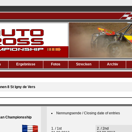
n
Ergebnisse
Fotos
Strecken
Archiv
nen 8 St Igny de Vers
Nennungsende / Closing date of entries
pean Championsship
1. / 1st
2. / 2nd