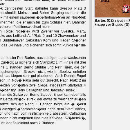
kov.
 den besten Start, dahinter kann Svestka Platz 3
Waldschmidt, Meinzel und Behm. So ging es durch die
n�k mit einem sauberen �berholman�ver an Nos�lek
Bartos (CZ) siegt im 
ehmen, die er auch bis zum Schluss hielt. Dahinter
knapp vor Stubbe (D)
eiteren Positionswechsel mehr.
 Folge. Nos�lek wird Zweiter vor Svestka, Marty,
ks aus Lettland. Auf Platz 9 und 10 Zhavoronkov und
el Buddelmeyer, Sebastian Korn und Hagen St�bner
 das B-Finale und sicherten sich somit Punkte f�r die
ropameister Petr Bartos, nach einigen durchwachsenen
 zur�ck. Er sicherte sich Startplatz 1 im Finale mit drei
e 1 standen Bernd Stubbe und Petr Turek, die der
ungshungrigen Strecke, nicht wie in Seelow enteilen
wei Laufsiegen sehr gut platzierten. Auch Dennis Engel
son, in Nov� Paka sehr gut zurecht. Nach Platz 2 im
beiden Vorl�ufen zwei Siege. Insgesamt Startplatz 4
v�bensky, Terry Callaghan und Jaroslav Hosek.
art an die Spitze vor Bernd Stubbe. Engel kam ebenfalls
len Bergaufst�ck Turek, der etwas zu weit nach au�en
setzte sich auf Rang 3. Danach folgte ein �u�erst
in einziges �berholman�ver nach dem Start. Bartos,
ch und nach vom restlichen Feld absetzen. Callaghan
nden nicht mitgehen und hielt Kalvoda, Sv�bensk�,
uch der Zeileinlauf nach 7 Runden.