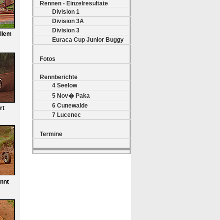
Rennen - Einzelresultate
Division 1
Division 3A
Division 3
llem
Euraca Cup Junior Buggy
Fotos
Rennberichte
4 Seelow
5 Nov� Paka
6 Cunewalde
rt
7 Lucenec
Termine
nnt