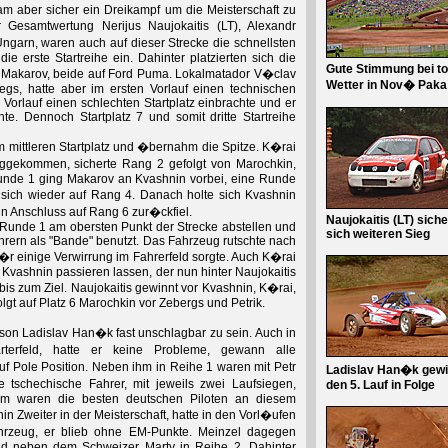
m aber sicher ein Dreikampf um die Meisterschaft zu
 Gesamtwertung Nerijus Naujokaitis (LT), Alexandr
arn, waren auch auf dieser Strecke die schnellsten
e erste Startreihe ein. Dahinter platzierten sich die
Gute Stimmung bei to
d Makarov, beide auf Ford Puma. Lokalmatador V�clav
Wetter in Nov� Paka
wegs, hatte aber im ersten Vorlauf einen technischen
orlauf einen schlechten Startplatz einbrachte und er
e. Dennoch Startplatz 7 und somit dritte Startreihe
m mittleren Startplatz und �bernahm die Spitze. K�rai
ggekommen, sicherte Rang 2 gefolgt von Marochkin,
Runde 1 ging Makarov an Kvashnin vorbei, eine Runde
 sich wieder auf Rang 4. Danach holte sich Kvashnin
n Anschluss auf Rang 6 zur�ckfiel.
Naujokaitis (LT) siche
 Runde 1 am obersten Punkt der Strecke abstellen und
sich weiteren Sieg
rern als "Bande" benutzt. Das Fahrzeug rutschte nach
�r einige Verwirrung im Fahrerfeld sorgte. Auch K�rai
Kvashnin passieren lassen, der nun hinter Naujokaitis
bis zum Ziel. Naujokaitis gewinnt vor Kvashnin, K�rai,
lgt auf Platz 6 Marochkin vor Zebergs und Petrik.
ison Ladislav Han�k fast unschlagbar zu sein. Auch in
terfeld, hatte er keine Probleme, gewann alle
uf Pole Position. Neben ihm in Reihe 1 waren mit Petr
Ladislav Han�k gewi
tschechische Fahrer, mit jeweils zwei Laufsiegen,
den 5. Lauf in Folge
hm waren die besten deutschen Piloten an diesem
in Zweiter in der Meisterschaft, hatte in den Vorl�ufen
rzeug, er blieb ohne EM-Punkte. Meinzel dagegen
nd neben dem Schweizer Marty in Reihe 2. Dahinter