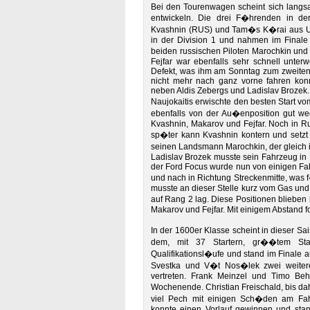
Bei den Tourenwagen scheint sich langsa
entwickeln. Die drei F�hrenden in der
Kvashnin (RUS) und Tam�s K�rai aus Ung
in der Division 1 und nahmen im Finale di
beiden russischen Piloten Marochkin un
Fejfar war ebenfalls sehr schnell unter
Defekt, was ihm am Sonntag zum zweiten V
nicht mehr nach ganz vorne fahren konnt
neben Aldis Zebergs und Ladislav Brozek.
Naujokaitis erwischte den besten Start vo
ebenfalls von der Au�enposition gut we
Kvashnin, Makarov und Fejfar. Noch in 
sp�ter kann Kvashnin kontern und setzt
seinen Landsmann Marochkin, der gleich i
Ladislav Brozek musste sein Fahrzeug in
der Ford Focus wurde nun von einigen Fah
und nach in Richtung Streckenmitte, was f
musste an dieser Stelle kurz vom Gas und 
auf Rang 2 lag. Diese Positionen blieben 
Makarov und Fejfar. Mit einigem Abstand fo
In der 1600er Klasse scheint in dieser Sa
dem, mit 37 Startern, gr��tem Star
Qualifikationsl�ufe und stand im Finale a
Svestka und V�t Nos�lek zwei weitere 
vertreten. Frank Meinzel und Timo Be
Wochenende. Christian Freischald, bis dah
viel Pech mit einigen Sch�den am Fah
konnte einen Vorlauf gewinnen und sta