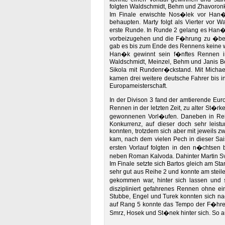
folgten Waldschmidt, Behm und Zhavoron
Im Finale erwischte Nos�lek vor Han�k
behaupten. Marty folgt als Vierter vor 
erste Runde. In Runde 2 gelang es Ha
vorbeizugehen und die F�hrung zu �bern
gab es bis zum Ende des Rennens keine w
Han�k gewinnt sein f�nftes Rennen in
Waldschmidt, Meinzel, Behm und Janis Bo
Sikola mit Rundenr�ckstand. Mit Micha
kamen drei weitere deutsche Fahrer bis in
Europameisterschaft.
In der Divison 3 fand der amtierende Eu
Rennen in der letzten Zeit, zu alter St�rke
gewonnenen Vorl�ufen. Daneben in Reih
Konkurrenz, auf dieser doch sehr leist
konnten, trotzdem sich aber mit jeweils z
kam, nach dem vielen Pech in dieser Sai
ersten Vorlauf folgten in den n�chtsen 
neben Roman Kalvoda. Dahinter Martin S
Im Finale setzte sich Bartos gleich am St
sehr gut aus Reihe 2 und konnte am stei
gekommen war, hinter sich lassen und 
diszipliniert gefahrenes Rennen ohne e
Stubbe, Engel und Turek konnten sich na
auf Rang 5 konnte das Tempo der F�hre
Smrz, Hosek und St�nek hinter sich. So a