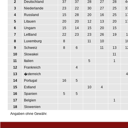
2
Deutschland
37
37
28
27
28
4
3
Niederlande
23
22
30
27
25
3
4
Russland
15
28
20
16
25
1
5
Litauen
20
20
12
13
20
1
6
Ungarn
15
14
15
20
15
7
Lettland
22
23
23
26
19
1
8
Luxemburg
8
11
10
1
9
Schweiz
8
6
11
13
1
10
Slowakei
11
11
Italien
5
1
12
Frankreich
4
13
�sterreich
4
14
Portugal
16
5
15
Estland
10
4
16
Spanien
5
5
17
Belgien
1
18
Slowenien
Angaben ohne Gewähr.