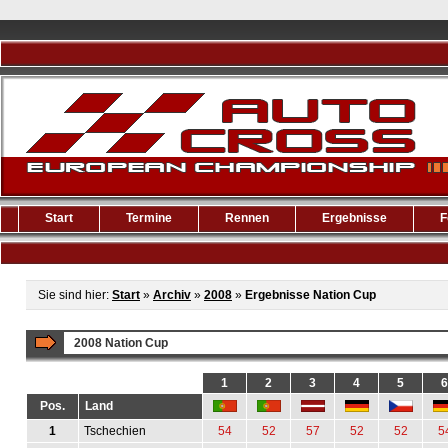
Start
Termine
Rennen
Ergebnisse
F
Sie sind hier:
Start
»
Archiv
»
2008
»
Ergebnisse Nation Cup
2008 Nation Cup
1
2
3
4
5
6
Pos.
Land
1
Tschechien
54
52
57
52
52
5