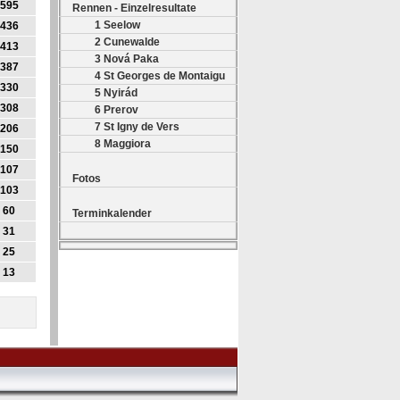
595
Rennen - Einzelresultate
1 Seelow
436
2 Cunewalde
413
3 Nová Paka
387
4 St Georges de Montaigu
330
5 Nyirád
308
6 Prerov
7 St Igny de Vers
206
8 Maggiora
150
107
Fotos
103
60
Terminkalender
31
25
13