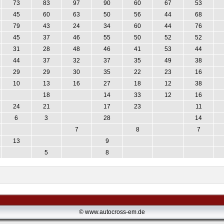
73
83
97
90
60
67
53
45
60
63
50
56
44
68
79
43
24
34
60
44
76
45
37
46
55
50
52
52
31
28
48
46
41
53
44
44
37
32
37
35
49
38
29
29
30
35
22
23
16
10
13
16
27
18
12
38
18
14
33
12
16
24
21
17
23
11
6
3
28
14
7
8
7
13
9
5
8
© www.autocross-em.de