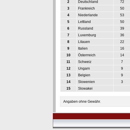
2
Deutschland
72
3
Frankreich
50
4
Niederlande
53
5
Lettland
50
6
Russland
39
7
Luxemburg
36
8
Litauen
22
9
Italien
16
10
Österrreich
14
11
Schweiz
7
12
Ungarn
9
13
Belgien
9
14
Slowenien
3
15
Slowakei
Angaben ohne Gewähr.