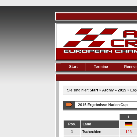
Start
Termine
Renne
Sie sind hier:
Start
»
Archiv
»
2015
»
Erg
2015 Ergebnisse Nation Cup
1
Pos.
Land
1
Tschechien
123