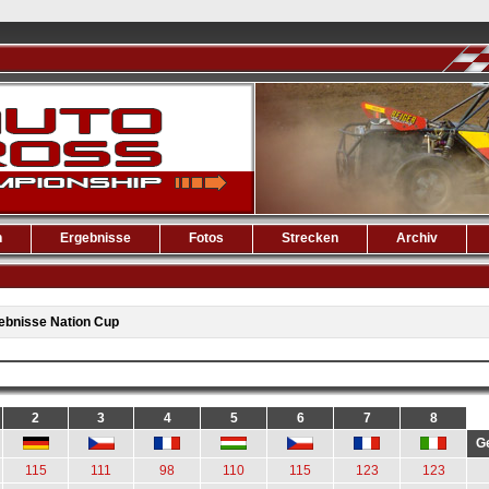
n
Ergebnisse
Fotos
Strecken
Archiv
ebnisse Nation Cup
2
3
4
5
6
7
8
G
115
111
98
110
115
123
123