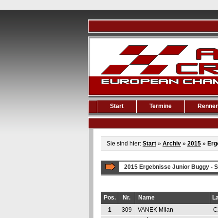
Start
Termine
Renne
Sie sind hier:
Start
»
Archiv
»
2015
»
Erg
2015 Ergebnisse Junior Buggy - S
Pos.
Nr.
Name
L
1
309
VANEK Milan
C