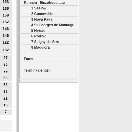
193
Rennen - Einzelresultate
1 Seelow
166
2 Cunewalde
158
3 Nová Paka
152
4 St Georges de Montaigu
146
5 Nyirád
146
6 Prerov
7 St Igny de Vers
122
8 Maggiora
102
97
Fotos
80
Terminkalender
79
63
58
32
21
16
7