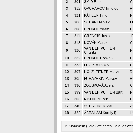
2
301
SMÍD Filip
C
3
312
OVCHAROV Timofey
R
4
321
PÄHLER Timo
N
5
306
SCHANEN Max
L
6
308
PROKOP Adam
C
7
311
GRENCIS Justs
L
8
313
NOVÁK Marek
C
VAN DER PUTTEN
9
320
N
Chantal
10
332
PROKOP Dominik
C
11
333
FUCÍK Miroslav
C
12
307
HOLZLEITNER Marvin
D
13
305
FURAZHKIN Matvey
R
14
330
ZOUBKOVÁ Adéla
C
15
399
VAN DER PUTTEN Bart
N
16
303
NIKODÉM Petr
C
17
340
SCHNEIDER Marc
A
18
322
ÁBRAHÁM Károly lfj.
H
In Klammern () die Streichresultate, es 