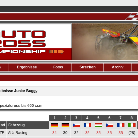
n
Ergebnisse
Fotos
Strecken
Archiv
ebnisse Junior Buggy
pezialcross bis 600 ccm
1
2
3
4
5
6
7
8
and
Fahrzeug
ZE
Alfa Racing
34
30
32
35
35
35
35
(28)