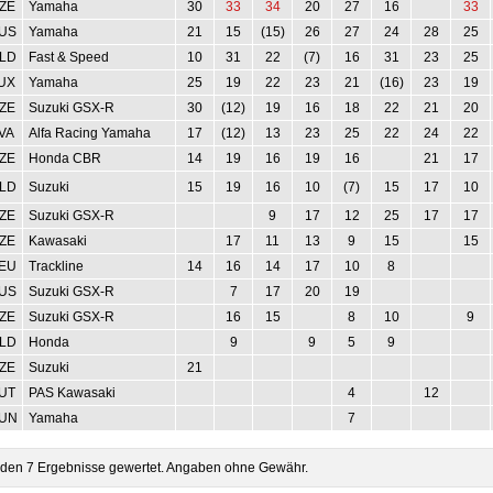
ZE
Yamaha
30
33
34
20
27
16
33
US
Yamaha
21
15
(15)
26
27
24
28
25
LD
Fast & Speed
10
31
22
(7)
16
31
23
25
UX
Yamaha
25
19
22
23
21
(16)
23
19
ZE
Suzuki GSX-R
30
(12)
19
16
18
22
21
20
VA
Alfa Racing Yamaha
17
(12)
13
23
25
22
24
22
ZE
Honda CBR
14
19
16
19
16
21
17
LD
Suzuki
15
19
16
10
(7)
15
17
10
ZE
Suzuki GSX-R
9
17
12
25
17
17
ZE
Kawasaki
17
11
13
9
15
15
EU
Trackline
14
16
14
17
10
8
US
Suzuki GSX-R
7
17
20
19
ZE
Suzuki GSX-R
16
15
8
10
9
LD
Honda
9
9
5
9
ZE
Suzuki
21
UT
PAS Kawasaki
4
12
UN
Yamaha
7
werden 7 Ergebnisse gewertet. Angaben ohne Gewähr.