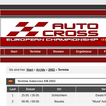
Start
Termine
Rennen
Ergebnisse
F
Sie sind hier:
Start
»
Archiv
»
2002
»
Termine
Termine Autocross EM 2002
Lauf
Datum
Ort
Str
1
25.05. / 26.05.
Schlüchtern
Ewald P
2
08.06. / 09.06.
Bauska
"Musa" Aut