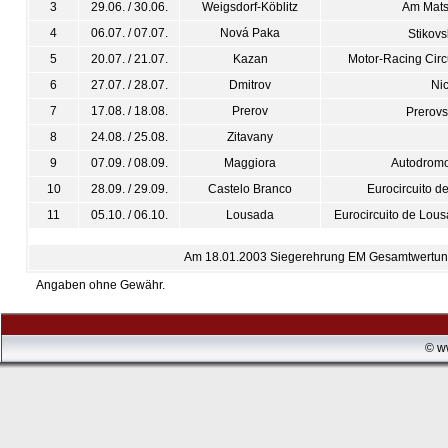
3
29.06. / 30.06.
Weigsdorf-Köblitz
Am Mats
4
06.07. / 07.07.
Nová Paka
Stikov
5
20.07. / 21.07.
Kazan
Motor-Racing Circ
6
27.07. / 28.07.
Dmitrov
Ni
7
17.08. / 18.08.
Prerov
Prerovs
8
24.08. / 25.08.
Zitavany
9
07.09. / 08.09.
Maggiora
Autodromo
10
28.09. / 29.09.
Castelo Branco
Eurocircuito d
11
05.10. / 06.10.
Lousada
Eurocircuito de Lous
Am 18.01.2003 Siegerehrung EM Gesamtwertung
Angaben ohne Gewähr.
© w