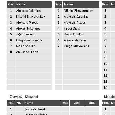
Pos.
Name
Pos.
Name
Pos.
Nr
1
Aleksejs Jalunins
1
Nikolaj Zhavoronkov
1
2
Nikolaj Zhavoronkov
2
Aleksejs Jalunins
2
3
Aleksejs Pizovs
3
Aleksejs Pizovs
3
4
Aleksej Nikolajev
4
Fedor Divin
4
5
J�rg Lessing
5
Rasid Arifullin
5
6
Oleg Zhavoronkov
6
Aleksandr Larin
6
7
Rasid Arifullin
7
Olegs Ruzkovskis
7
8
Aleksandr Larin
8
9
10
11
12
13
14
Zitavany - Slowakei
Maggior
Pos.
Nr.
Name
Rnd.
Zeit
Diff.
Pos.
Nr
1
Jaroslav Hosek
1