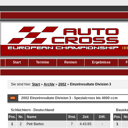
Start
Termine
Rennen
Ergebnisse
F
Sie sind hier:
Start
»
Archiv
»
2002
»
Einzelresultate Division 3
2002 Einzelresultate Division 3 - Spezialcross bis 4000 ccm
Schlüchtern - Deutschland
Bauska 
Pos.
Nr.
Name
Rnd.
Zeit
Diff.
Pos.
Nr
1
2
Petr Bartos
7
4.43.65
-
1