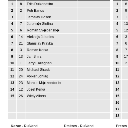
1
8
Frits Duizendstra
1
8
2
2
Petr Bartos
2
9
3
1
Jaroslav Hosek
3
1
4
7
Jarom�r Stetina
4
13
5
6
Roman Sv�bensk�
5
12
6
14
Aleksejs Jalunins
6
3
7
21
Stanislav Kravka
7
6
8
3
Roman Kerka
8
7
9
13
Jan Smrz
9
17
10
11
Terry Callaghan
10
2
11
20
Michael Straub
11
12
24
Volker Schlag
12
13
23
Marcus M�rzendorfer
13
14
12
Josef Kerka
14
15
26
Wiely Albers
15
16
17
18
Kazan - Rußland
Dmitrov - Rußland
Prerov 