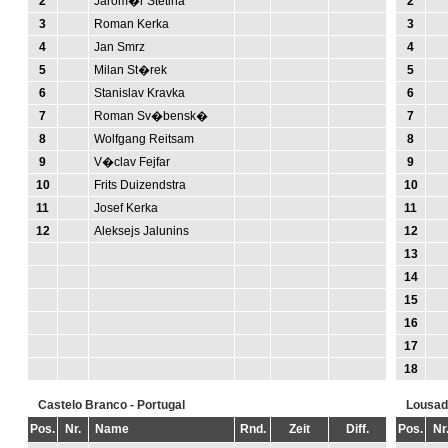
2
Jarom�r Stetina
2
3
Roman Kerka
3
4
Jan Smrz
4
5
Milan St�rek
5
6
Stanislav Kravka
6
7
Roman Sv�bensk�
7
8
Wolfgang Reitsam
8
9
V�clav Fejfar
9
10
Frits Duizendstra
10
11
Josef Kerka
11
12
Aleksejs Jalunins
12
13
14
15
16
17
18
Castelo Branco - Portugal
Lousada
Pos.
Nr.
Name
Rnd.
Zeit
Diff.
Pos.
Nr