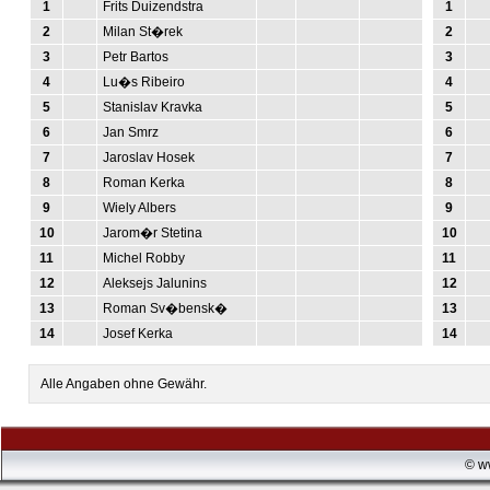
1
Frits Duizendstra
1
2
Milan St�rek
2
3
Petr Bartos
3
4
Lu�s Ribeiro
4
5
Stanislav Kravka
5
6
Jan Smrz
6
7
Jaroslav Hosek
7
8
Roman Kerka
8
9
Wiely Albers
9
10
Jarom�r Stetina
10
11
Michel Robby
11
12
Aleksejs Jalunins
12
13
Roman Sv�bensk�
13
14
Josef Kerka
14
Alle Angaben ohne Gewähr.
© w