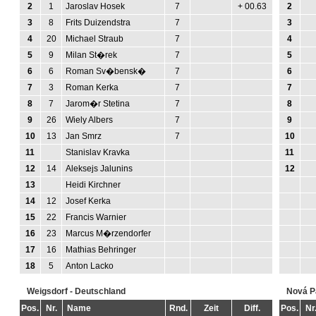
2
1
Jaroslav Hosek
7
+ 00.63
2
3
8
Frits Duizendstra
7
3
4
20
Michael Straub
7
4
5
9
Milan St�rek
7
5
6
6
Roman Sv�bensk�
7
6
7
3
Roman Kerka
7
7
8
7
Jarom�r Stetina
7
8
9
26
Wiely Albers
7
9
10
13
Jan Smrz
7
10
11
Stanislav Kravka
11
12
14
Aleksejs Jalunins
12
13
Heidi Kirchner
14
12
Josef Kerka
15
22
Francis Warnier
16
23
Marcus M�rzendorfer
17
16
Mathias Behringer
18
5
Anton Lacko
Weigsdorf - Deutschland
Nová P
Pos.
Nr.
Name
Rnd.
Zeit
Diff.
Pos.
Nr