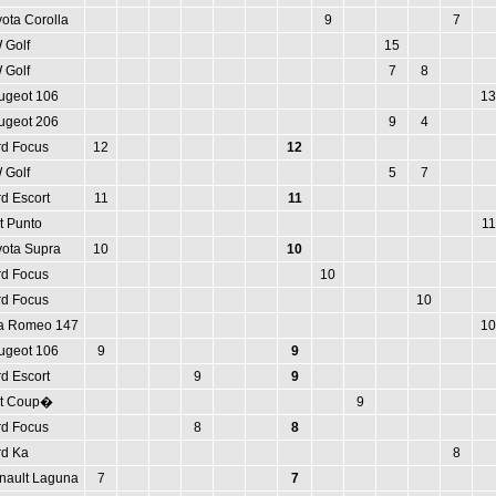
ota Corolla
9
7
 Golf
15
 Golf
7
8
ugeot 106
13
ugeot 206
9
4
rd Focus
12
12
 Golf
5
7
d Escort
11
11
t Punto
11
yota Supra
10
10
rd Focus
10
rd Focus
10
fa Romeo 147
10
ugeot 106
9
9
d Escort
9
9
at Coup�
9
rd Focus
8
8
rd Ka
8
nault Laguna
7
7