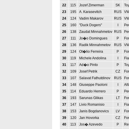
22
115
Jozef Zimerman
SK
Toy
23
195
A. Karasevitch
RUS
VW
24
124
Vadim Makarov
RUS
VW
25
160
"Duck Dogers"
I
Pe
26
138
Zaudat Minnahmetov
RUS
Pe
27
111
Jo�o Domingues
P
Fo
28
136
Radik Minnahmetov
RUS
VW
29
124
Ot�lio Ferreira
P
For
30
119
Michele Andolina
I
Fia
31
117
Ad�o Pinto
P
To
32
109
Josef Petrik
CZ
Fo
33
107
Salavat Fathutdinov
RUS
Fo
34
148
Giuseppe Paoloni
I
Al
35
114
Eduardo Herrero
P
Pe
36
193
Sarunas Glikas
LT
For
37
147
Livio Romanisio
I
Fi
38
153
Janis Bogdanovics
LV
Fo
39
120
Jan Hovorka
CZ
Fo
40
113
Jos� Azevedo
P
Re