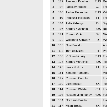
2
177
Alexandr Kvashnin
RUS
Ren
3
108
Ladislav Brozek
CZ
Fo
4
106
Aschot Ervandian
RUS
VW
5
110
Paulius Pleskovas
LT
Fo
6
104
Aldis Zebergs
LV
Toy
7
105
Sergey Kvashnin
RUS
Ren
8
181
Roman Vlcko
SK
Ni
9
120
Wolfgang Schwarz
D
VW
10
135
Gimi Busato
I
Al
11
111
Tam�s K�rai
H
Pro
12
150
V. Sorochinskiy
RUS
Fo
13
127
Sergey Marochkin
RUS
Toy
14
196
Linas Norkus
LT
For
15
161
Simone Romagna
I
Mit
16
127
Christian Giarolo
I
Fo
17
190
J�n Beckert
SK
Toy
18
114
Christian Walder
CH
Fo
19
103
Rustam Minnihanov
RUS
Fo
20
134
Graziano Boetto
I
Fia
21
117
Milan Troska
SK
Fo