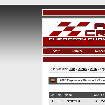
Start
Termine
Renne
Sie sind hier:
Start
»
Archiv
»
2006
»
Erg
2006 Ergebnisse Division 1 - Tou
Pos.
Nr.
Name
Land
Fa
1
102
Helmut Wild
D
VW