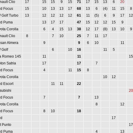
ault Clio
17
15
15
9
15
71
17
15
13
6
20
rd Focus
15
10
13
13
17
68
13
6
(4)
11
15
8
 Golf Turbo
13
12
12
12
12
61
11
(5)
6
9
17
12
rd Puma
13
17
17
47
15
12
12
15
9
ota Corolla
6
4
15
13
38
12
17
(8)
13
10
9
ault Clio
8
7
10
25
7
11
17
ssan Almera
9
9
6
10
11
 Golf
6
10
16
11
5
fa Romeo 145
11
11
15
ton Satria
17
17
7
rd Focus
4
11
15
8
ota Corolla
10
12
d Escort
11
11
22
subishi
20
rd Focus
7
7
13
ota Corolla
8
12
rd Focus
8
10
18
rd
17
t Punto
17
rd Puma
4
13