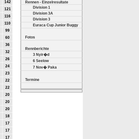
142
Rennen - Einzelresultate
Division 1
121
Division 3A
116
Division 3
110
Euraca Cup Junior Buggy
99
Fotos
60
36
Rennberichte
32
3 Nyir�d
26
6 Seelow
24
7 Nov� Paka
23
Termine
22
22
20
20
20
18
17
17
17