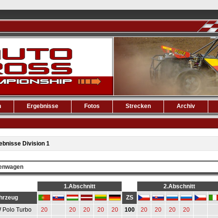
n
Ergebnisse
Fotos
Strecken
Archiv
ebnisse Division 1
renwagen
1.Abschnitt
2.Abschnitt
hrzeug
ZS
 Polo Turbo
20
20
20
20
20
100
20
20
20
20