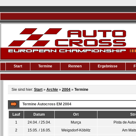
Start
Termine
Rennen
Ergebnisse
F
Sie sind hier:
Start
»
Archiv
»
2004
»
Termine
Termine Autocross EM 2004
Lauf
Datum
Ort
Str
1
24.04. / 25.04.
Murça
Pista de Aut
2
15.05. / 16.05.
Weigsdorf-Köblitz
Am Mats