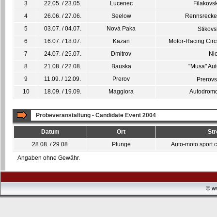
3
22.05. / 23.05.
Lucenec
Filakovs
4
26.06. / 27.06.
Seelow
Rennsrecke
5
03.07. / 04.07.
Nová Paka
Stikov
6
16.07. / 18.07.
Kazan
Motor-Racing Circ
7
24.07. / 25.07.
Dmitrov
Ni
8
21.08. / 22.08.
Bauska
"Musa" Aut
9
11.09. / 12.09.
Prerov
Prerovs
10
18.09. / 19.09.
Maggiora
Autodromo
Probeveranstaltung - Candidate Event 2004
Datum
Ort
Str
28.08. / 29.08.
Plunge
Auto-moto sport 
Angaben ohne Gewähr.
© w