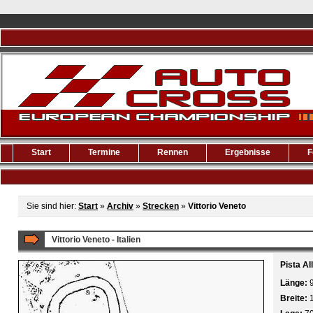
Start
Termine
Rennen
Ergebnisse
F
Sie sind hier:
Start
»
Archiv
»
Strecken
»
Vittorio Veneto
Vittorio Veneto - Italien
Pista Al
Länge:
Breite: