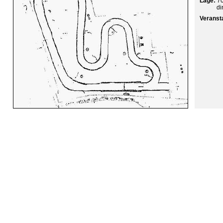
Lage:
70
di
Veranst