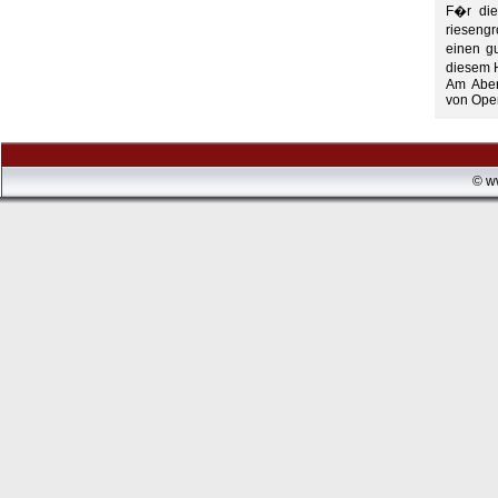
F�r die
rieseng
einen g
diesem 
Am Aben
von Ope
© w