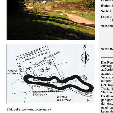
Höhenun
Boden:
Verlauf:
Lage:
20
6 
Veranst
Veranst
Die Ren
Austrag
außerde
ausget
Verans
aufgen
Der h�g
Trocken
Start-Zi
Idealli
geeigne
dements
es einen
Bildquelle: www.enduroaktual.sk
kaum abh