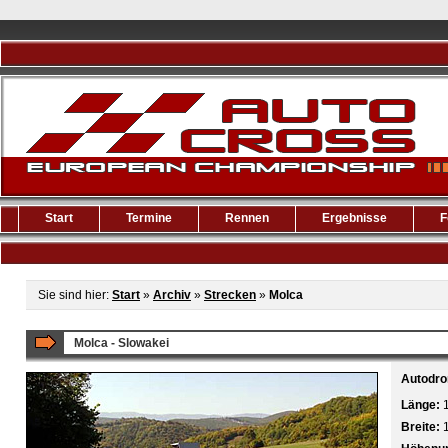
Start
Termine
Rennen
Ergebnisse
F
Sie sind hier:
Start
»
Archiv
»
Strecken
»
Molca
Molca - Slowakei
Autodro
Länge:
Breite: