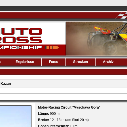
n
Ergebnisse
Fotos
Strecken
Archiv
»
Kazan
Motor-Racing Circuit "Vysokaya Gora"
Länge:
900 m
Breite:
12 - 18 m (am Start 20 m)
Höhenunterschied:
10 m