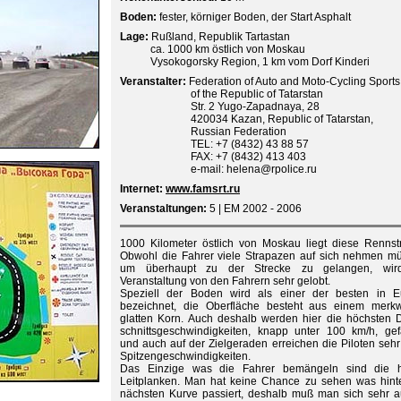
Boden:
fester, körniger Boden, der Start Asphalt
Lage:
Rußland, Republik Tartastan
ca. 1000 km östlich von Moskau
Vysokogorsky Region, 1 km vom Dorf Kinderi
Veranstalter:
Federation of Auto and Moto-Cycling Sports
of the Republic of Tatarstan
Str. 2 Yugo-Zapadnaya, 28
420034 Kazan, Republic of Tatarstan,
Russian Federation
TEL: +7 (8432) 43 88 57
FAX: +7 (8432) 413 403
e-mail: helena@rpolice.ru
Internet:
www.famsrt.ru
Veranstaltungen:
5 | EM 2002 - 2006
1000 Kilometer östlich von Moskau liegt diese Rennst
Obwohl die Fahrer viele Strapazen auf sich nehmen m
um überhaupt zu der Strecke zu gelangen, wir
Veranstaltung von den Fahrern sehr gelobt.
Speziell der Boden wird als einer der besten in E
bezeichnet, die Oberfläche besteht aus einem merkw
glatten Korn. Auch deshalb werden hier die höchsten 
schnittsgeschwindigkeiten, knapp unter 100 km/h, ge
und auch auf der Zielgeraden erreichen die Piloten seh
Spitzengeschwindigkeiten.
Das Einzige was die Fahrer bemängeln sind die 
Leitplanken. Man hat keine Chance zu sehen was hint
nächsten Kurve passiert, deshalb muß man sich sehr a