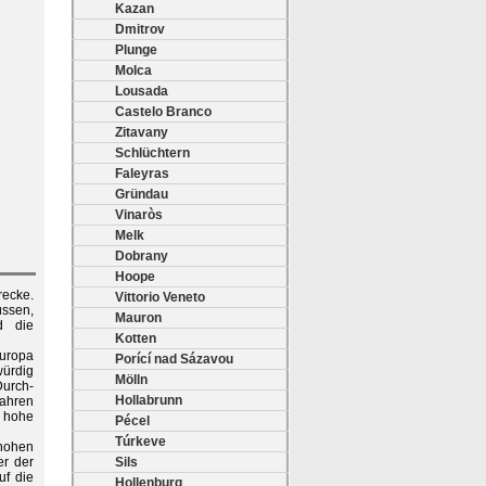
Kazan
Dmitrov
Plunge
Molca
Lousada
Castelo Branco
Zitavany
Schlüchtern
Faleyras
Gründau
Vinaròs
Melk
Dobrany
Hoope
recke.
Vittorio Veneto
üssen,
Mauron
d die
Kotten
uropa
Porící nad Sázavou
ürdig
Mölln
Durch-
Hollabrunn
fahren
r hohe
Pécel
Túrkeve
hohen
er der
Sils
uf die
Hollenburg