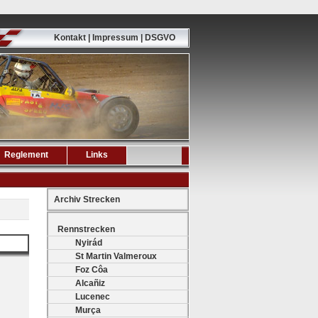
Kontakt | Impressum | DSGVO
Reglement
Links
Archiv Strecken
Rennstrecken
Nyirád
St Martin Valmeroux
Foz Côa
Alcañiz
Lucenec
Murça