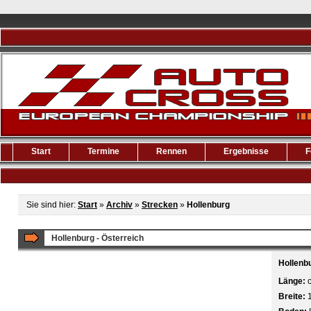
Start
Termine
Rennen
Ergebnisse
F
Sie sind hier:
Start
»
Archiv
»
Strecken
»
Hollenburg
Hollenburg - Österreich
Hollenb
Länge:
Breite: