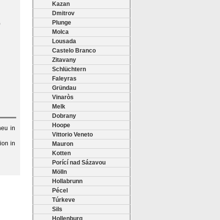
Kazan
Dmitrov
Plunge
)
Molca
Lousada
Castelo Branco
Zitavany
Schlüchtern
Faleyras
Gründau
Vinaròs
Melk
Dobrany
Hoope
neu in
Vittorio Veneto
ion in
Mauron
Kotten
Porící nad Sázavou
Mölln
Hollabrunn
Pécel
Túrkeve
Sils
Hollenburg