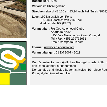
Boden:
100% Kies
Verlauf:
im Uhrzeigersinn
Streckenrekord:
43.160 s = 83,24 km/h Petr Turek (2009
Lage:
190 km östlich von Porto
100 km südöstlich von Vila Real
direkt an der IP2 (E802)
Veranstalter:
Foz Coa Automóvel Clube
Apartado Nº 32
5150 Vila Nova de Foz Côa / Portugal
Tel. / Fax: +351 279762631
Email: fcac@edouro.com
Internet:
www.fcac.edouro.com
Veranstaltungen:
5 | EM 2007 - 2011
Die Rennstrecke im n�rdlichen Portugal wurde 2007 
den Rennkalender aufgenommen.
Der sandige und kiesige Boden ist typisch f�r diese Reg
Portugal, der Kurs ist sehr flach.