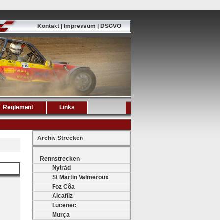
Kontakt | Impressum | DSGVO
Reglement
Links
Archiv Strecken
Rennstrecken
Nyirád
St Martin Valmeroux
Foz Côa
Alcañiz
Lucenec
Murça