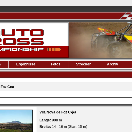
n
Ergebnisse
Fotos
Strecken
Archiv
»
Foz Coa
Vila Nova de Foz C�a
Länge:
998 m
Breite:
14 - 16 m (Start: 15 m)