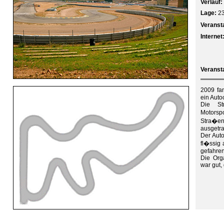
Verlauf:
Lage:
23
Veranst
Internet
Veranst
2009 fa
ein Auto
Die St
Motor
Stra�e
ausgetr
Der Auto
fl�ssig 
gefahre
Die Org
war gut,