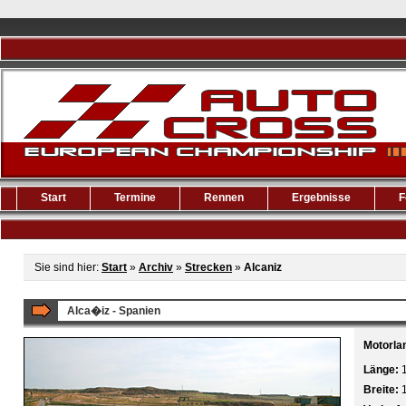
Start
Termine
Rennen
Ergebnisse
F
Sie sind hier:
Start
»
Archiv
»
Strecken
»
Alcaniz
Alca�iz - Spanien
Motorlan
Länge:
Breite: