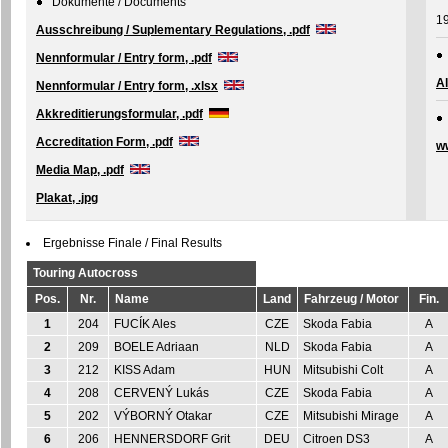
Dokumente / Documents
19
Ausschreibung / Suplementary Regulations, .pdf
Nennformular / Entry form, .pdf
Al
Nennformular / Entry form, .xlsx
Akkreditierungsformular, .pdf
Accreditation Form, .pdf
ww
Media Map, .pdf
Plakat, .jpg
Ergebnisse Finale / Final Results
Touring Autocross
Pos.
Nr.
Name
Land
Fahrzeug / Motor
Fin.
1
204
FUCÍK Ales
CZE
Skoda Fabia
A
2
209
BOELE Adriaan
NLD
Skoda Fabia
A
3
212
KISS Adam
HUN
Mitsubishi Colt
A
4
208
CERVENÝ Lukás
CZE
Skoda Fabia
A
5
202
VÝBORNÝ Otakar
CZE
Mitsubishi Mirage
A
6
206
HENNERSDORF Grit
DEU
Citroen DS3
A