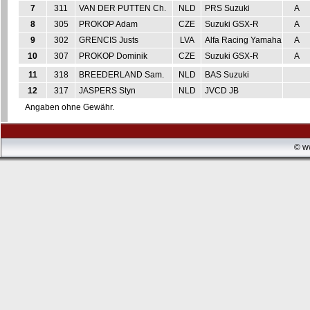
7
311
VAN DER PUTTEN Ch.
NLD
PRS Suzuki
A
8
305
PROKOP Adam
CZE
Suzuki GSX-R
A
9
302
GRENCIS Justs
LVA
Alfa Racing Yamaha
A
10
307
PROKOP Dominik
CZE
Suzuki GSX-R
A
11
318
BREEDERLAND Sam.
NLD
BAS Suzuki
12
317
JASPERS Styn
NLD
JVCD JB
Angaben ohne Gewähr.
© w