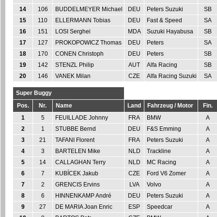
14
106
BUDDELMEYER Michael
DEU
Peters Suzuki
SB
15
110
ELLERMANN Tobias
DEU
Fast & Speed
SA
16
151
LOSI Serghei
MDA
Suzuki Hayabusa
SB
17
127
PROKOPOWICZ Thomas
DEU
Peters
SA
18
170
CONEN Christoph
DEU
Peters
SB
19
142
STENZL Philip
AUT
Alfa Racing
SB
20
146
VANEK Milan
CZE
Alfa Racing Suzuki
SA
Super Buggy
Pos.
Nr.
Name
Land
Fahrzeug / Motor
Fin.
1
5
FEUILLADE Johnny
FRA
BMW
A
2
1
STUBBE Bernd
DEU
F&S Emming
A
3
21
TAFANI Florent
FRA
Peters Suzuki
A
4
3
BARTELEN Mike
NLD
Trackline
A
5
14
CALLAGHAN Terry
NLD
MC Racing
A
6
7
KUBÍCEK Jakub
CZE
Ford V6 Zomer
A
7
2
GRENCIS Ervins
LVA
Volvo
A
8
6
HINNENKAMP André
DEU
Peters Suzuki
A
9
27
DE MARIA Joan Enric
ESP
Speedcar
A