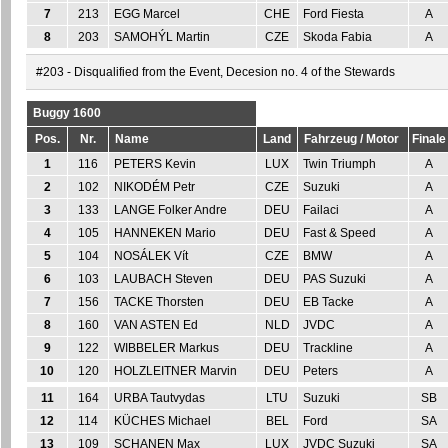
7
213
EGG Marcel
CHE
Ford Fiesta
A
8
203
SAMOHÝL Martin
CZE
Skoda Fabia
A
#203 - Disqualified from the Event, Decesion no. 4 of the Stewards
Buggy 1600
Pos.
Nr.
Name
Land
Fahrzeug / Motor
Finale
1
116
PETERS Kevin
LUX
Twin Triumph
A
2
102
NIKODÉM Petr
CZE
Suzuki
A
3
133
LANGE Folker Andre
DEU
Failaci
A
4
105
HANNEKEN Mario
DEU
Fast & Speed
A
5
104
NOSÁLEK Vít
CZE
BMW
A
6
103
LAUBACH Steven
DEU
PAS Suzuki
A
7
156
TACKE Thorsten
DEU
EB Tacke
A
8
160
VAN ASTEN Ed
NLD
JVDC
A
9
122
WIBBELER Markus
DEU
Trackline
A
10
120
HOLZLEITNER Marvin
DEU
Peters
A
11
164
URBA Tautvydas
LTU
Suzuki
SB
12
114
KÜCHES Michael
BEL
Ford
SA
13
109
SCHANEN Max
LUX
JVDC Suzuki
SA