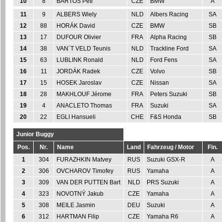
10
8
BARTOS Petr
CZE
BMW
A
11
9
ALBERS Wiely
NLD
Albers Racing
SA
12
88
HORÁK David
CZE
BMW
SB
13
17
DUFOUR Olivier
FRA
Alpha Racing
SB
14
38
VAN´T VELD Teunis
NLD
Trackline Ford
SA
15
63
LUBLINK Ronald
NLD
Ford Fens
SA
16
11
JORDÁK Radek
CZE
Volvo
SB
17
15
HOSEK Jaroslav
CZE
Nissan
SA
18
28
MAKHLOUF Jérome
FRA
Peters Suzuki
SB
19
4
ANACLETO Thomas
FRA
Suzuki
SA
20
22
EGLI Hansueli
CHE
F&S Honda
SB
Junior Buggy
Pos.
Nr.
Name
Land
Fahrzeug / Motor
Fin.
1
304
FURAZHKIN Matvey
RUS
Suzuki GSX-R
A
2
306
OVCHAROV Timofey
RUS
Yamaha
A
3
309
VAN DER PUTTEN Bart
NLD
PRS Suzuki
A
4
323
NOVOTNÝ Jakub
CZE
Yamaha
A
5
308
MEILE Jasmin
DEU
Suzuki
A
6
312
HARTMAN Filip
CZE
Yamaha R6
A