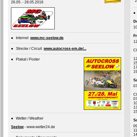
2
26.05. - 28.05.2016
D
10
Fr
Internet
www.mc-seelow.de
12
Strecke / Circuit
www.autocross-em.de/...
Cl
12
Plakat / Poster
15
17
19
S
07
Cl
07
10
13
15
Wetter / Weather
S
09
Seelow
- www.wetter24.de
11
14