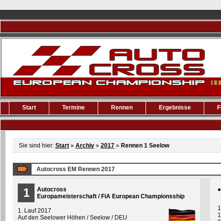
Start
Termine
Rennen
Ergebnisse
F
Sie sind hier:
Start
»
Archiv
»
2017
»
Rennen 1 Seelow
Autocross EM Rennen 2017
1
Autocross
Europameisterschaft / FiA European Championsship
1
1. Lauf 2017
1
Auf den Seelower Höhen / Seelow / DEU