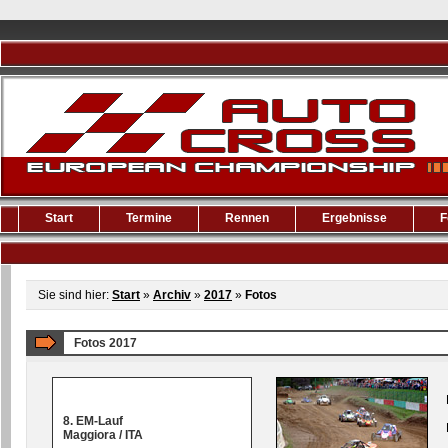
Start
Termine
Rennen
Ergebnisse
F
Sie sind hier:
Start
»
Archiv
»
2017
»
Fotos
Fotos 2017
8. EM-Lauf
Maggiora / ITA