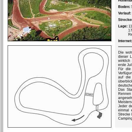
Höhenun
Boden:
Verlauf:
Strecke
Lage:
11
17
Re
Internet
Die wohl
dieser 
wirklich
erste J
Für die
Verfügun
auf die
überblic
deutschen
Das Sta
Rennen 
angeseh
Meisters
Jeder de
einmal 
Strecke 
Camping