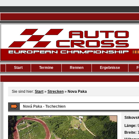
Start
Termine
Rennen
Ergebnisse
F
Sie sind hier:
Start
»
Strecken
»
Nova Paka
Nová Paka - Tschechien
Stikovs
Länge:
Breite: