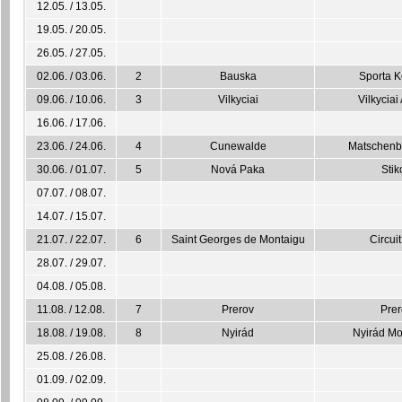
12.05. / 13.05.
19.05. / 20.05.
26.05. / 27.05.
02.06. / 03.06.
2
Bauska
Sporta 
09.06. / 10.06.
3
Vilkyciai
Vilkyciai
16.06. / 17.06.
23.06. / 24.06.
4
Cunewalde
Matschenbe
30.06. / 01.07.
5
Nová Paka
Stik
07.07. / 08.07.
14.07. / 15.07.
21.07. / 22.07.
6
Saint Georges de Montaigu
Circui
28.07. / 29.07.
04.08. / 05.08.
11.08. / 12.08.
7
Prerov
Prer
18.08. / 19.08.
8
Nyirád
Nyirád Mo
25.08. / 26.08.
01.09. / 02.09.