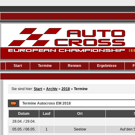
Start
Termine
Rennen
Ergebnisse
F
Sie sind hier:
Start
»
Archiv
»
2018
»
Termine
Termine Autocross EM 2018
Datum
Lauf
Ort
28.04. / 29.04.
05.05. / 06.05.
1
Seelow
Auf den 