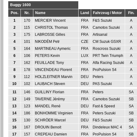
Buggy 1600
Pos.
Nr.
Name
Land
Fahrzeug / Motor
Fin.
1
170
MERCIER Vincent
FRA
F&S Suzuki
A
2
115
CHRISTOL Thomas
FRA
Camotos Suzuki
A
3
175
LABROSSE Gilles
FRA
Artisanal
A
4
101
NIKODÉM Petr
CZE
CM Suzuk GSXR
A
5
164
MARTINEAU Aymeric
FRA
Roscross Suzuki
A
6
106
PETERS Kevin
LUX
PRT Twin Triumph
A
7
162
FEUILLADE Tony
FRA
Alfa Racing Suzuki
A
8
178
VINCENDEAU Florent
FRA
ProPulsion S4
A
9
112
HOLZLEITNER Marvin
DEU
Peters
A
10
102
LAUBACH Steven
DEU
PAS Suzuki
A
11
146
GUILLINY Florian
FRA
Peters
SA
12
149
TAVERNE Jérémy
FRA
Camotos Suzuki
SB
13
123
MANDEL René
DEU
Fast & Speed
SA
14
186
BONHOMME Virginien
FRA
Peters Suzuki
SB
15
130
SCHRÖER Marcel
DEU
F&S Suzuki
SB
16
167
DROUIN Benoit
FRA
Dindeleux MAC 4
SA
17
157
CREPEAU Damien
FRA
ProPulsion S4
SB