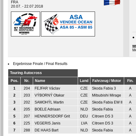
FRA
20.07. - 22.07.2018
ww
M
Ergebnisse Finale / Final Results
Touring Autocross
Pos.
Nr.
Name
Land
Fahrzeug / Motor
Fin.
1
204
FEJFAR Václav
CZE
Skoda Fabia 3
A
2
203
VÝBORNÝ Otakar
CZE
Mitsubishi Mirage
A
3
202
SAMOHÝL Martin
CZE
Skoda Fabia EW II
A
4
205
BOELE Adriaan
NLD
Skoda Fabia
A
5
207
HENNERSDORF Grit
DEU
Citroen DS 3
A
6
225
VEGERIS Janis
LVA
Citroen DS 3
A
7
288
DE HAAS Bart
NLD
Skoda Fabia
A