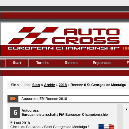
Start
Termine
Rennen
Ergebnisse
F
Sie sind hier:
Start
»
Archiv
»
2018
»
Rennen 6 St Georges de Montaigu
Autocross EM Rennen 2018
6
Autocross
Europameisterschaft / FiA European Championsship
6. Lauf 2018
Circuit du Bouvreau / Saint Georges de Montaigu /